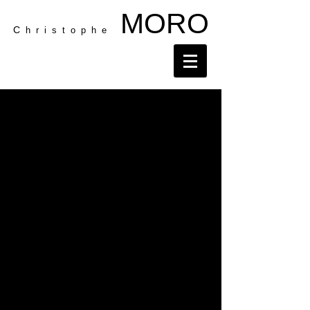
MORO
C
h r i s t o p h e