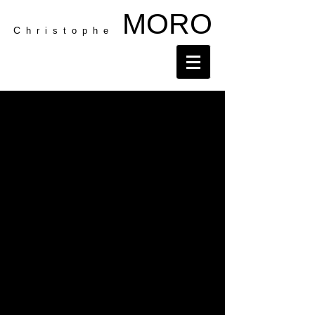
MORO
C
h r i s t o p h e