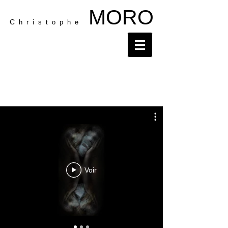
MORO
C
h r i s t o p h e
Voir