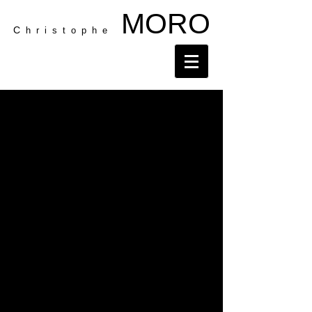
MORO
C
h r i s t o p h e